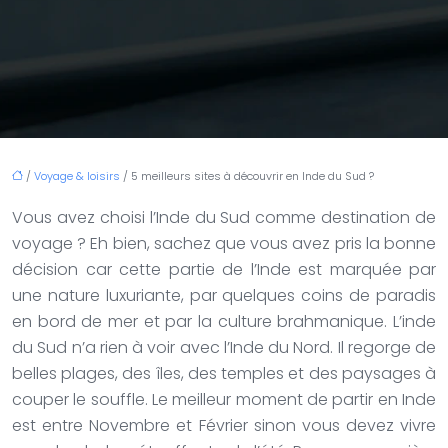
/
Voyage & loisirs
/ 5 meilleurs sites à découvrir en Inde du Sud ?
Vous avez choisi l’Inde du Sud comme destination de
voyage ? Eh bien, sachez que vous avez pris la bonne
décision car cette partie de l’Inde est marquée par
une nature luxuriante, par quelques coins de paradis
en bord de mer et par la culture brahmanique. L’inde
du Sud n’a rien à voir avec l’Inde du Nord. Il regorge de
belles plages, des îles, des temples et des paysages à
couper le souffle. Le meilleur moment de partir en Inde
est entre Novembre et Février sinon vous devez vivre