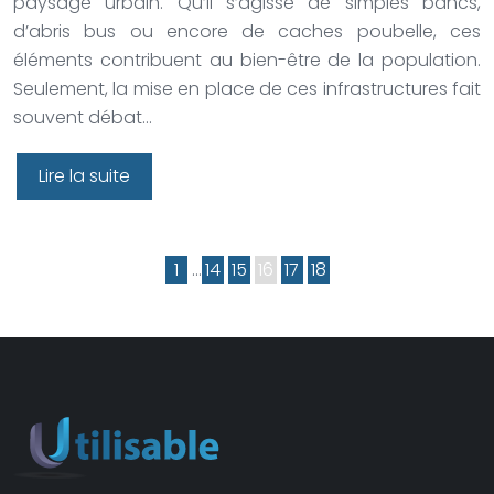
paysage urbain. Qu’il s’agisse de simples bancs,
d’abris bus ou encore de caches poubelle, ces
éléments contribuent au bien-être de la population.
Seulement, la mise en place de ces infrastructures fait
souvent débat…
Lire la suite
1
…
14
15
16
17
18