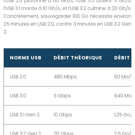
l’USB 2.0 plafonne à 60 Mo/s, l’USB 3.0 atteint 5 Gb/s,
l’USB 3.1 monte à 10 Gb/s, et l’USB 3.2 culmine à 20 Gb/s.
Concrètement, sauvegarder 100 Go nécessite environ
25 minutes en USB 2.0, contre 3 minutes en USB 3.2 Gen
2.
NORME USB
DÉBIT THÉORIQUE
DÉBIT R
USB 2.0
480 Mbps
60 Mo/s
USB 3.0
5 Gbps
640 Mo/
USB 3.1 Gen 2
10 Gbps
1,25 Go/s
USB 3.2 Gen 2
20 Gbps
2,5 Go/s