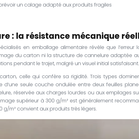
prévoir un calage adapté aux produits fragiles
e : la résistance mécanique réel
écialisés en emballage alimentaire révèle que l’erreur 
mmage du carton ni la structure de cannelure adaptée au 
s pendant le trajet, malgré un visuel initial satisfaisant
arton, celle qui confère sa rigidité. Trois types domine
e d’une seule couche ondulée entre deux feuilles planes
cannelure, réservée aux charges lourdes ou aux empilages
rammage supérieur à 300 g/m² est généralement recomman
 g/m² convient aux produits très légers.