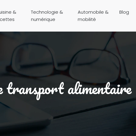
isine &
Technologie &
Automobile &
Blog
ecettes
numérique
mobilité
 le transport alimentaire