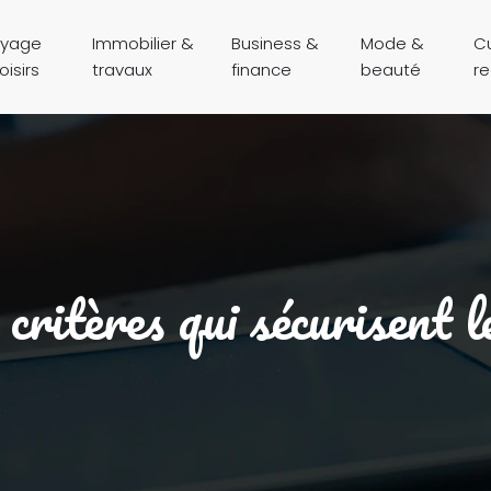
yage
Immobilier &
Business &
Mode &
Cu
oisirs
travaux
finance
beauté
r
 critères qui sécurisent