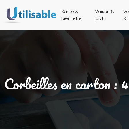
Santé &
Maison &
Vo
bien-être
jardin
& l
Corbeilles en carton : 4