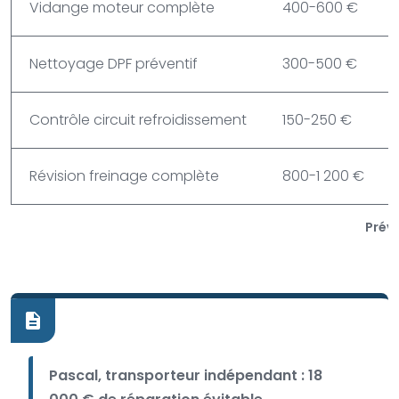
Vidange moteur complète
400-600 €
Nettoyage DPF préventif
300-500 €
Contrôle circuit refroidissement
150-250 €
Révision freinage complète
800-1 200 €
Préve
Pascal, transporteur indépendant : 18