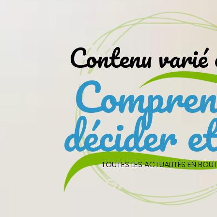
Contenu varié 
Compren
décider et
TOUTES LES ACTUALITÉS EN BOUT 