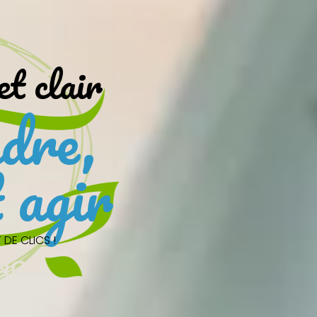
et clair
dre,
 agir
DE CLICS !