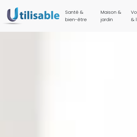
Santé &
Maison &
Vo
bien-être
jardin
& l