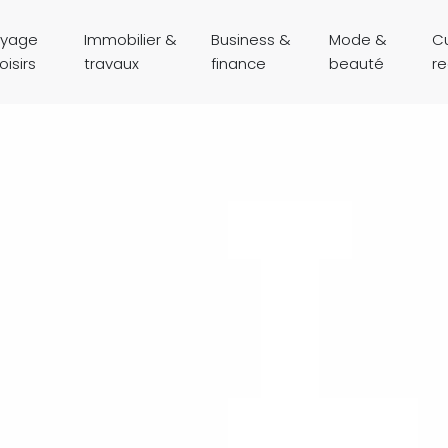
yage
Immobilier &
Business &
Mode &
Cu
oisirs
travaux
finance
beauté
r