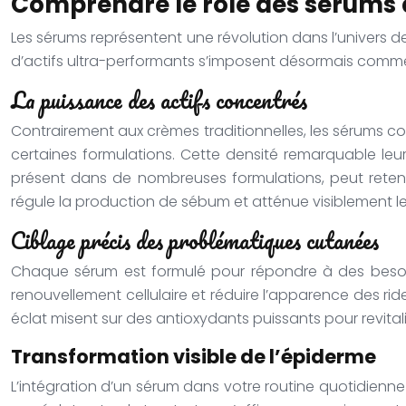
Comprendre le rôle des sérums d
Les sérums représentent une révolution dans l’univers 
d’actifs ultra-performants s’imposent désormais comme
La puissance des actifs concentrés
Contrairement aux crèmes traditionnelles, les sérums c
certaines formulations. Cette densité remarquable leu
présent dans de nombreuses formulations, peut retenir
régule la production de sébum et atténue visiblement le
Ciblage précis des problématiques cutanées
Chaque sérum est formulé pour répondre à des besoins
renouvellement cellulaire et réduire l’apparence des ride
éclat misent sur des antioxydants puissants pour revitalis
Transformation visible de l’épiderme
L’intégration d’un sérum dans votre routine quotidienne 