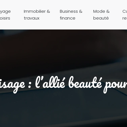
yage
Immobilier &
Business &
Mode &
Cu
oisirs
travaux
finance
beauté
r
sage : l’allié beauté pou