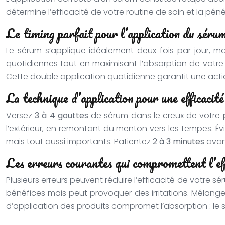
détermine l’efficacité de votre routine de soin et la pé
Le timing parfait pour l’application du séru
Le sérum s’applique idéalement deux fois par jour, ma
quotidiennes tout en maximisant l’absorption de votre cr
Cette double application quotidienne garantit une actio
La technique d’application pour une efficaci
Versez
3 à 4 gouttes
de sérum dans le creux de votre p
l’extérieur, en remontant du menton vers les tempes. Évi
mais tout aussi importants. Patientez
2 à 3 minutes
avan
Les erreurs courantes qui compromettent l’ef
Plusieurs erreurs peuvent réduire l’efficacité de votre sé
bénéfices mais peut provoquer des irritations. Mélanger
d’application des produits compromet l’absorption : le s