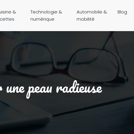
isine &
Technologie &
Automobile &
Blog
ecettes
numérique
mobilité
r une peau radieuse