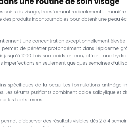
ans une routine de soin visage
des soins du visage, transformant radicalement la maniè
 des produits incontournables pour obtenir une peau écl
ontiennent une concentration exceptionnellement élevée d
r permet de pénétrer profondément dans l’épiderme grâce 
 jusqu’à 1000 fois son poids en eau, offrant une hydrata
s imperfections en seulement quelques semaines d’utilisa
 spécifiques de la peau. Les formulations anti-âge intè
s. Les sérums purifiants combinent acide salicylique et zi
er les teints ternes.
permet d’observer des résultats visibles dès 2 à 4 semaine