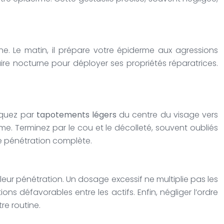
he. Le matin, il prépare votre épiderme aux agressions
laire nocturne pour déployer ses propriétés réparatrices.
iquez par
tapotements légers
du centre du visage vers
rme. Terminez par le cou et le décolleté, souvent oubliés
e pénétration complète.
e leur pénétration. Un dosage excessif ne multiplie pas les
s défavorables entre les actifs. Enfin, négliger l’ordre
re routine.