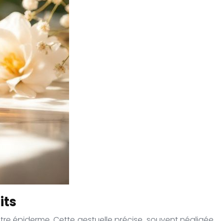
its
otre épiderme. Cette gestuelle précise, souvent négligée,