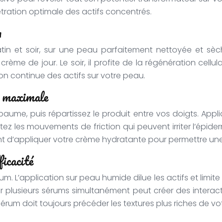
nétration optimale des actifs concentrés.
m
tin et soir, sur une peau parfaitement nettoyée et sèc
ème de jour. Le soir, il profite de la régénération cellu
n continue des actifs sur votre peau.
té maximale
aume, puis répartissez le produit entre vos doigts. Appl
tez les mouvements de friction qui peuvent irriter l’épide
t d’appliquer votre crème hydratante pour permettre un
ficacité
rum. L’application sur peau humide dilue les actifs et limit
 plusieurs sérums simultanément peut créer des interaction
érum doit toujours précéder les textures plus riches de vot