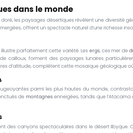
ues dans le monde
e doré, les paysages désertiques révèlent une diversité 
es émergées, offrent un spectacle naturel d’une richesse i
 illustre parfaitement cette variété. Les
ergs
, ces mer de
d
 de cailloux, forment des paysages lunaires particulièr
tres d’altitude, complètent cette mosaïque géologique où
s
ugeoyantes parmi les plus hautes du monde, contrastant 
onctués de
montagnes
enneigées, tandis que l’Atacama ch
s
réent des canyons spectaculaires dans le désert libyque.