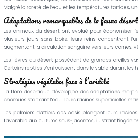
Malgré la rareté de l’eau et les températures torrides, 
Adaptations remarquables de la faune désert
Les animaux du
désert
ont évolué pour économiser l’ea
plusieurs jours sans boire, leurs reins concentrant l’u
augmentant la circulation sanguine vers leurs cornes, vé
Les lièvres du
désert
possèdent de grandes oreilles vas
Certains reptiles s’enfouissent dans le sable durant le
Stratégies végétales face à l’aridité
La
flore
désertique développe des
adaptations
morpho
charnues stockant l’eau. Leurs racines superficielles ma
Les
palmiers
dattiers des oasis plongent leurs racine
favorable aux cultures sous-jacentes, illustrant l’ingén