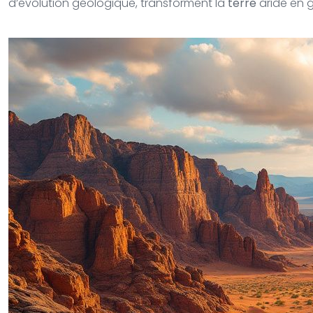
d’évolution géologique, transforment la
terre
aride en g