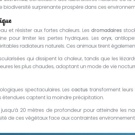
une biodiversité surprenante prospère dans ces environnem
ique
u et résister aux fortes chaleurs. Les
dromadaires
stock
rine pour limiter les pertes hydriques. Les
oryx
, antilop
ritables radiateurs naturels. Ces animaux tirent égalemen
cularisées qui dissipent la chaleur, tandis que les léza
s heures les plus chaudes, adoptant un mode de vie noctur
logiques spectaculaires. Les
cactus
transforment leurs f
is étendues captent la moindre précipitation.
s jusqu’à 20 mètres de profondeur pour atteindre les n
iosité de ces végétaux face aux contraintes environnement