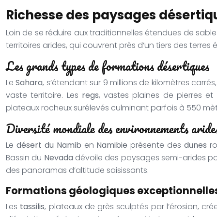
Richesse des paysages désertiq
Loin de se réduire aux traditionnelles étendues de sabl
territoires arides, qui couvrent près d’un tiers des terr
Les grands types de formations désertiques
Le
Sahara
, s’étendant sur 9 millions de kilomètres carrés,
vaste territoire. Les
regs
, vastes plaines de pierres et
plateaux rocheux surélevés culminant parfois à 550 mè
Diversité mondiale des environnements aride
Le
désert du Namib
en
Namibie
présente des
dunes
ro
Bassin du
Nevada
dévoile des paysages semi-arides p
des panoramas d’altitude saisissants.
Formations géologiques exceptionnelle
Les
tassilis
, plateaux de grès sculptés par l’érosion, c