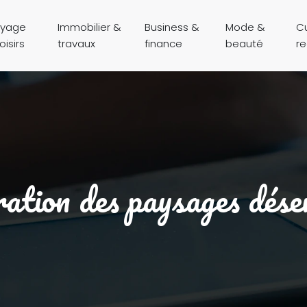
yage
Immobilier &
Business &
Mode &
Cu
oisirs
travaux
finance
beauté
r
ation des paysages dése