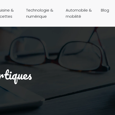
isine &
Technologie &
Automobile &
Blog
ecettes
numérique
mobilité
rtiques