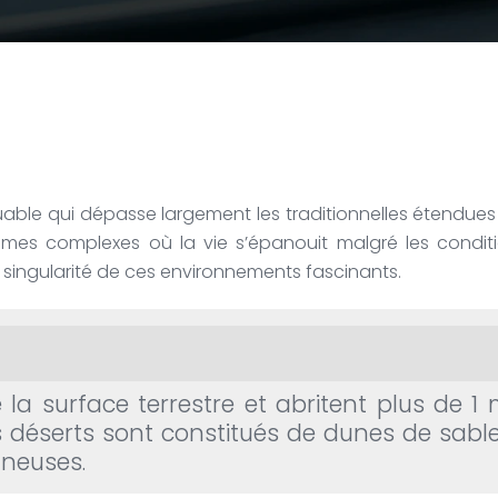
uable qui dépasse largement les traditionnelles étendues
tèmes complexes où la vie s’épanouit malgré les condit
a singularité de ces environnements fascinants.
la surface terrestre et abritent plus de 1
 déserts sont constitués de dunes de sable,
gneuses.