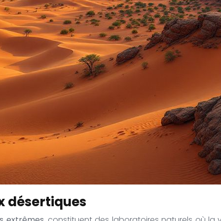
x désertiques
ns extrêmes
, constituent des laboratoires naturels où la