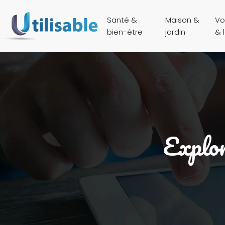
Santé &
Maison &
Vo
bien-être
jardin
& l
Explor