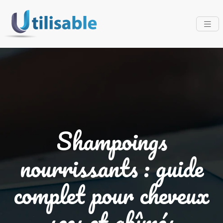
Shampoings
nourrissants : guide
complet pour cheveux
secs et abîmés