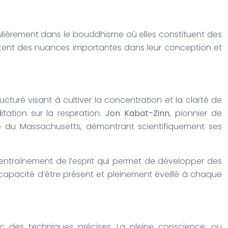
iculièrement dans le bouddhisme où elles constituent des
ntent des nuances importantes dans leur conception et
cturé visant à cultiver la concentration et la clarté de
tation sur la respiration.
Jon Kabat-Zinn
, pionnier de
té du Massachusetts, démontrant scientifiquement ses
entraînement de l’esprit qui permet de développer des
apacité d’être présent et pleinement éveillé à chaque
c des techniques précises. La pleine conscience, ou