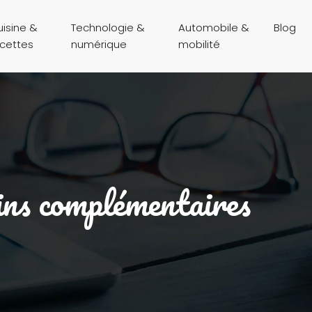
isine &
Technologie &
Automobile &
Blog
ecettes
numérique
mobilité
mins complémentaires