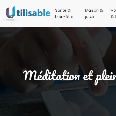
Santé &
Maison &
Vo
bien-être
jardin
& l
Méditation et plein