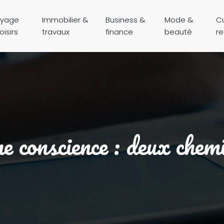
yage
Immobilier &
Business &
Mode &
Cu
oisirs
travaux
finance
beauté
r
e conscience : deux che