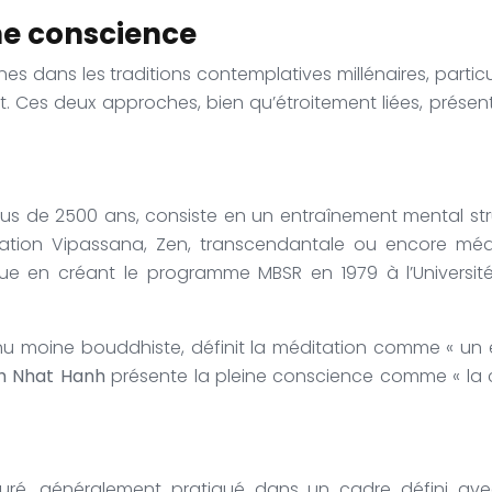
ine conscience
ines dans les traditions contemplatives millénaires, part
. Ces deux approches, bien qu’étroitement liées, prése
lus de 2500 ans, consiste en un entraînement mental stru
ditation Vipassana, Zen, transcendantale ou encore médi
que en créant le programme MBSR en 1979 à l’Universi
enu moine bouddhiste, définit la méditation comme « un 
h Nhat Hanh
présente la pleine conscience comme « la c
cturé, généralement pratiqué dans un cadre défini ave