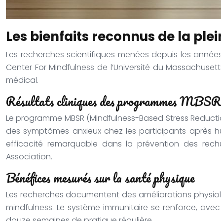
Les bienfaits reconnus de la ple
Les recherches scientifiques menées depuis les années
Center For Mindfulness de l’Université du Massachuset
médical.
Résultats cliniques des programmes MB
Le programme MBSR (Mindfulness-Based Stress Reductio
des symptômes anxieux chez les participants après h
efficacité remarquable dans la prévention des rech
Association.
Bénéfices mesurés sur la santé physique
Les recherches documentent des améliorations physiolo
mindfulness. Le système immunitaire se renforce, av
douze semaines de pratique régulière.