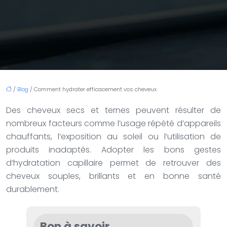
/
Blog
/ Comment hydrater efficacement vos cheveux
Des cheveux secs et ternes peuvent résulter de
nombreux facteurs comme l’usage répété d’appareils
chauffants, l’exposition au soleil ou l’utilisation de
produits inadaptés. Adopter les bons gestes
d’hydratation capillaire permet de retrouver des
cheveux souples, brillants et en bonne santé
durablement.
Bon à savoir