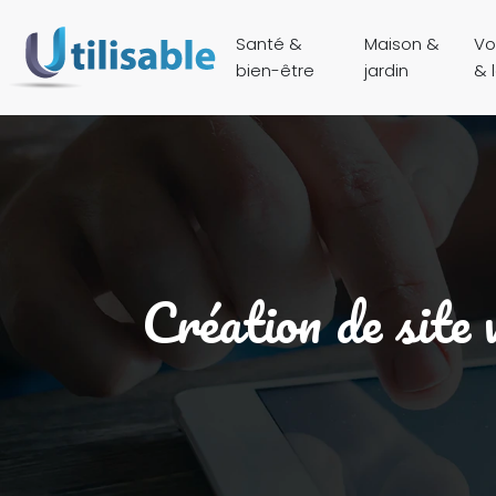
Santé &
Maison &
Vo
bien-être
jardin
& l
Création de site 