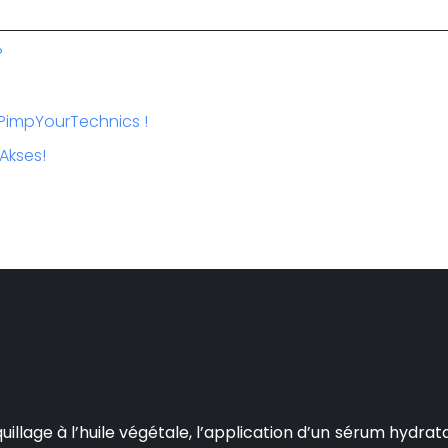
?
 PimpYourTechnics !
Akses!
age à l’huile végétale, l’application d’un sérum hydratant