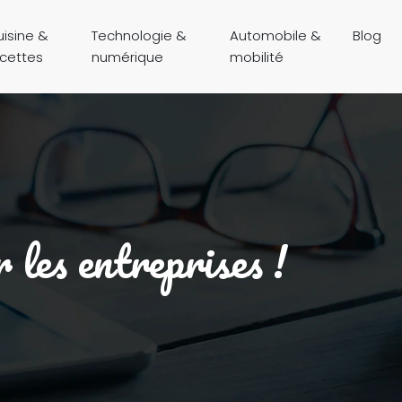
isine &
Technologie &
Automobile &
Blog
ecettes
numérique
mobilité
 les entreprises !