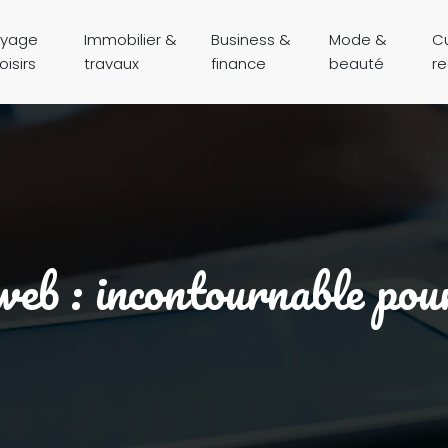
yage
Immobilier &
Business &
Mode &
Cu
oisirs
travaux
finance
beauté
r
web : incontournable pour