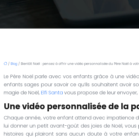
/
Blog
/ Bientôt Noël : pensez à offrir une vidéo personnalisée du Père Noël à votr
Le Père Noël parle avec vos enfants grâce à une vidéo
enfants sages pour savoir ce qu’ils souhaitent avoir so
magie de Noël,
Elfi Santa
vous propose de leur envoyer, 
Une vidéo personnalisée de la p
Chaque année, votre enfant attend avec impatience d’all
lui donner un petit avant-goût des joies de Noël, vous 
histoires qui plairont sans aucun doute à votre enfan