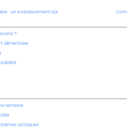
aise : un investissement sûr
Comm
esoins ?
rt alimentaire
e
yabilité
ne terrasse
cotée
ystèmes arctiques