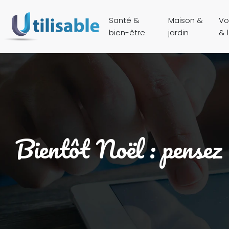
Santé &
Maison &
Vo
bien-être
jardin
& l
Bientôt Noël : pensez 