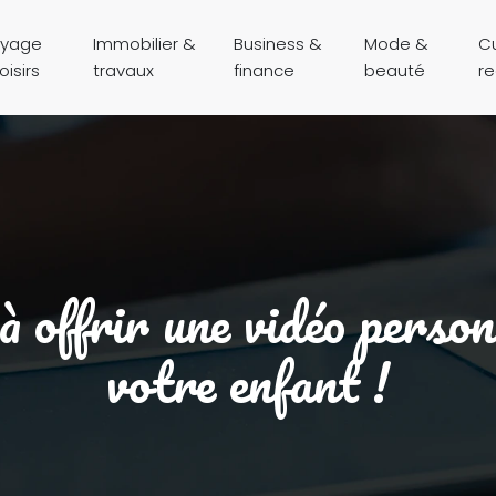
yage
Immobilier &
Business &
Mode &
Cu
oisirs
travaux
finance
beauté
r
à offrir une vidéo perso
votre enfant !