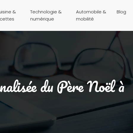
isine &
Technologie &
Automobile &
Blog
ecettes
numérique
mobilité
nnalisée du Père Noël à