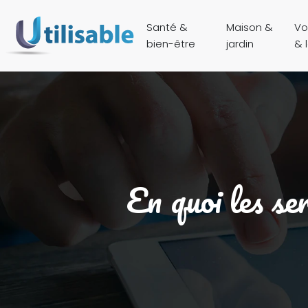
Santé &
Maison &
Vo
bien-être
jardin
& l
En quoi les se