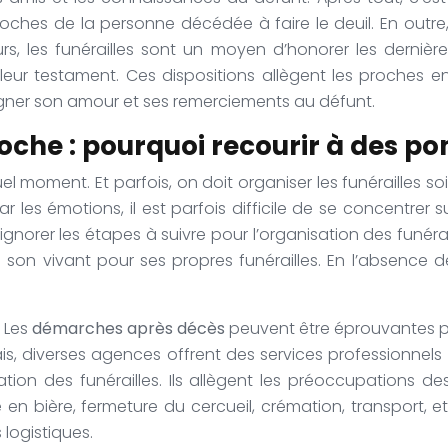
proches de la personne décédée à faire le deuil. En outre
s, les funérailles sont un moyen d’honorer les dernièr
 leur testament. Ces dispositions allègent les proches e
moigner son amour et ses remerciements au défunt.
roche : pourquoi recourir à des p
uel moment. Et parfois, on doit organiser les funérailles
 les émotions, il est parfois difficile de se concentrer s
gnorer les étapes à suivre pour l’organisation des funér
 son vivant pour ses propres funérailles. En l’absence de
 Les
démarches après décès
peuvent être éprouvantes pou
, diverses agences offrent des services professionnel
ation des funérailles. Ils allègent les préoccupations de
 en bière, fermeture du cercueil, crémation, transport, 
 logistiques.