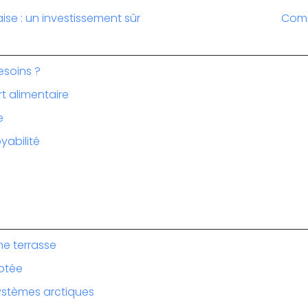
aise : un investissement sûr
Comm
esoins ?
rt alimentaire
e
yabilité
ne terrasse
cotée
ystèmes arctiques