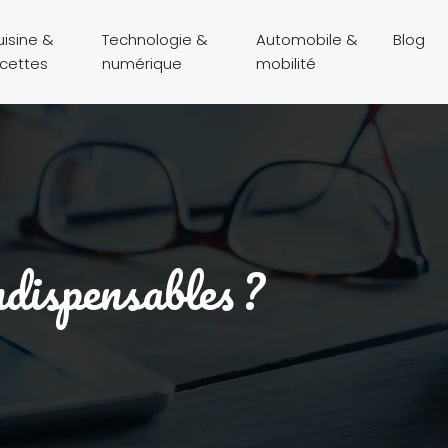
isine &
Technologie &
Automobile &
Blog
ecettes
numérique
mobilité
ndispensables ?