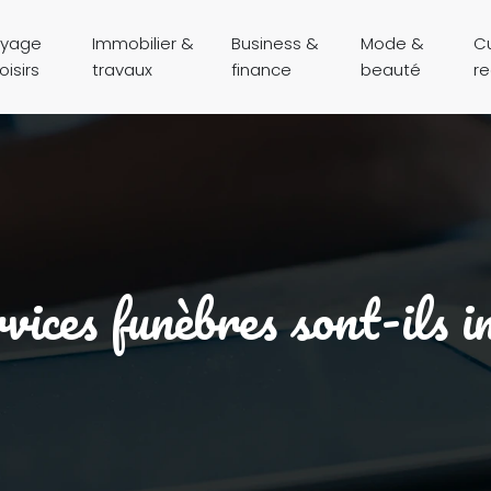
yage
Immobilier &
Business &
Mode &
Cu
oisirs
travaux
finance
beauté
r
rvices funèbres sont-ils i