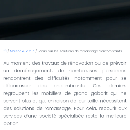
/
Maison & jardin
/ Focus sur les solutions de ramassage d’encombrants
Au moment des travaux de rénovation ou de
prévoir
un déménagement,
de nombreuses personnes
rencontrent des difficultés, notamment pour se
débarrasser des encombrants. Ces derniers
regroupent les mobiliers de grand gabarit qui ne
servent plus et qui, en raison de leur taille, nécessitent
des solutions de ramassage. Pour cela, recourir aux
services d’une société spécialisée reste la meilleure
option.