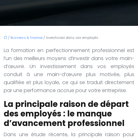
/
Business & finance
/ Investissez dans vos employés
La formation en perfectionnement professionnel est
l’un des meilleurs moyens d’investir dans votre main-
d’œuvre. Un investissement dans vos employés
conduit à une main-d’œuvre plus motivée, plus
qualifiée et plus loyale, ce qui se traduit directement
par une performance accrue pour votre entreprise.
La principale raison de départ
des employés : le manque
d’avancement professionnel
Dans une étude récente, la principale raison pour