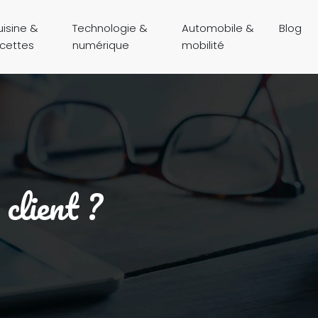
isine &
Technologie &
Automobile &
Blog
ecettes
numérique
mobilité
client ?