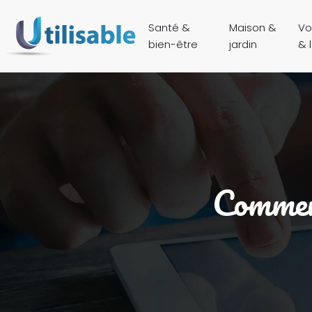
Santé &
Maison &
Vo
bien-être
jardin
& l
Comment