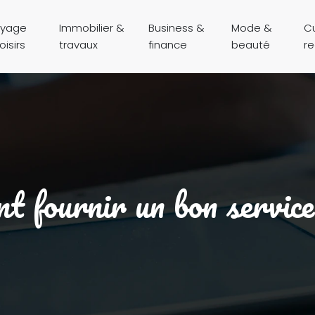
yage
Immobilier &
Business &
Mode &
Cu
oisirs
travaux
finance
beauté
r
 fournir un bon service 