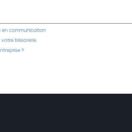
les en communication
votre trésorerie
entreprise ?