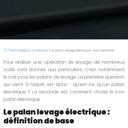
/
Technologie & numérique
/ Le palan levage électrique : tout connaitre
Pour réaliser une opération de levage, de nombreux
outils sont donnés aux particuliers. C’est notamment
le cas pour les palans de levage. La première question
qui vient à l’esprit est donc : qu’est-ce qu’un palan
électrique ? La seconde est comment choisir le bon
palan électrique.
Le palan levage électrique :
définition de base