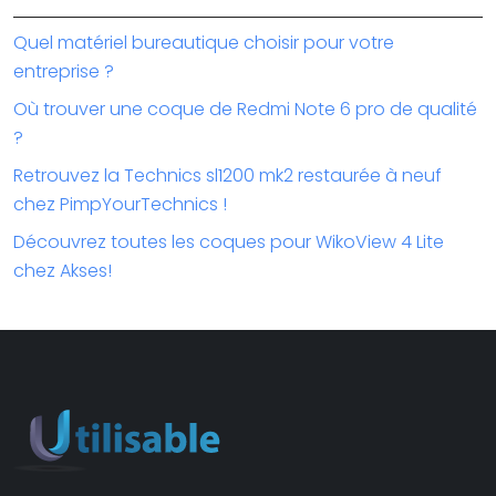
Quel matériel bureautique choisir pour votre
entreprise ?
Où trouver une coque de Redmi Note 6 pro de qualité
?
Retrouvez la Technics sl1200 mk2 restaurée à neuf
chez PimpYourTechnics !
Découvrez toutes les coques pour WikoView 4 Lite
chez Akses!