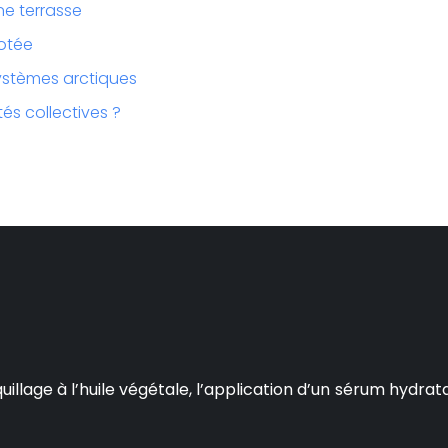
ne terrasse
cotée
ystèmes arctiques
és collectives ?
age à l’huile végétale, l’application d’un sérum hydratant