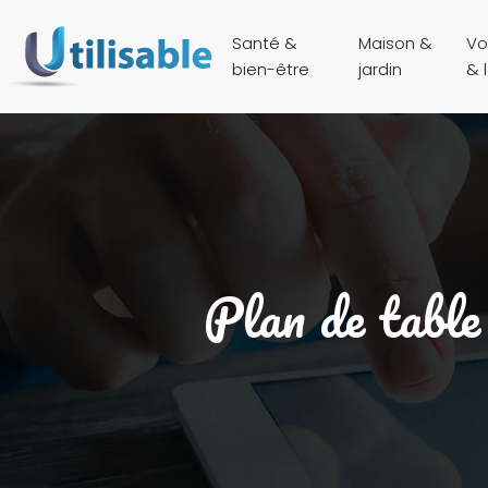
Santé &
Maison &
Vo
bien-être
jardin
& l
Plan de table 