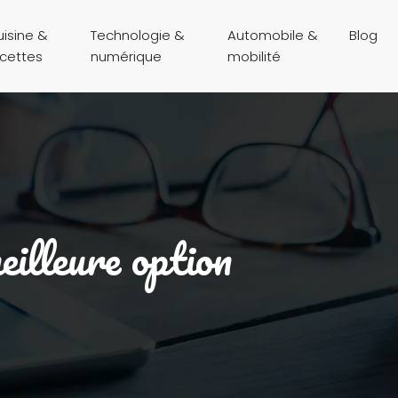
isine &
Technologie &
Automobile &
Blog
ecettes
numérique
mobilité
eilleure option