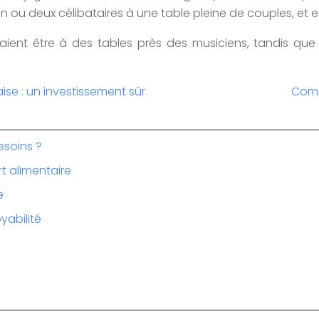
ou deux célibataires à une table pleine de couples, et ess
ient être à des tables près des musiciens, tandis que l
aise : un investissement sûr
Comm
esoins ?
rt alimentaire
e
yabilité