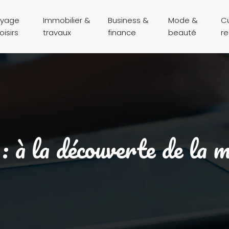
yage
Immobilier &
Business &
Mode &
Cu
oisirs
travaux
finance
beauté
r
: à la découverte de la m