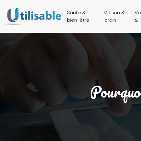
Santé &
Maison &
Vo
bien-être
jardin
& l
Pourquoi