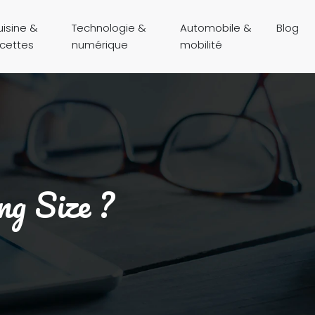
isine &
Technologie &
Automobile &
Blog
ecettes
numérique
mobilité
ng Size ?