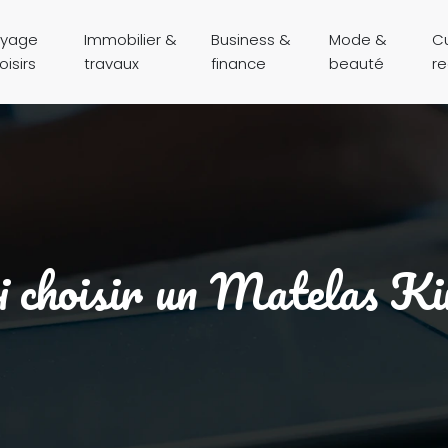
yage
Immobilier &
Business &
Mode &
Cu
oisirs
travaux
finance
beauté
r
 choisir un Matelas Ki