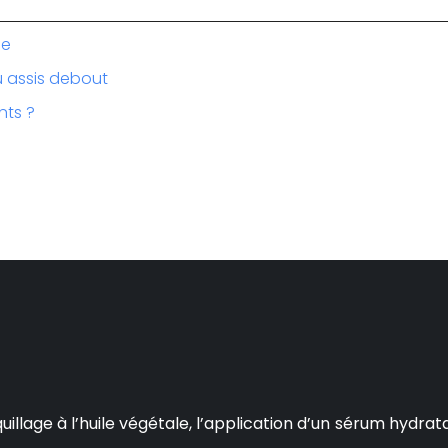
se
au assis debout
nts ?
age à l’huile végétale, l’application d’un sérum hydratant