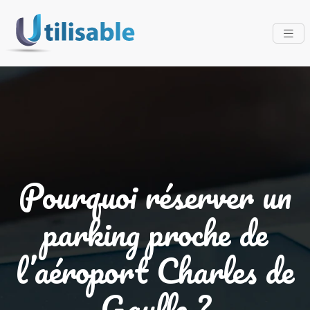
Pourquoi réserver un
parking proche de
l’aéroport Charles de
Gaulle ?