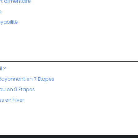
rt alimentaire
e
yabilité
l ?
Rayonnant en 7 Étapes
au en 8 Étapes
s en hiver