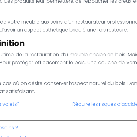
. Ces produits leur permettent de reboucher les creux et
n de votre meuble aux soins d’un restaurateur professionnel
 d’avoir un aspect esthétique bricolé une fois restauré.
inition
e ultime de la restauration d’u meuble ancien en bois. 
 Pour protéger efficacement le bois, une couche de vern
ans le cas où on désire conserver l’aspect naturel du bois
at satisfaisant.
s volets?
Réduire les risques d’accide
esoins ?