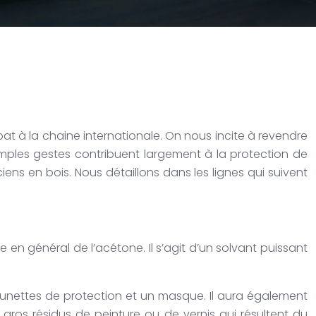
t à la chaine internationale. On nous incite à revendre
simples gestes contribuent largement à la protection de
iens en bois. Nous détaillons dans les lignes qui suivent
 en général de l’acétone. Il s’agit d’un solvant puissant
lunettes de protection et un masque. Il aura également
 gros résidus de peinture ou de vernis qui résultent du