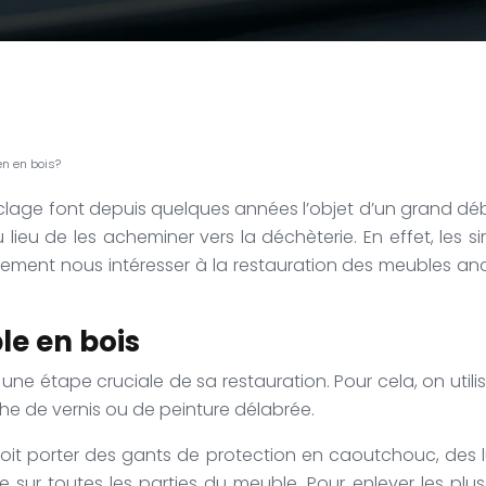
n en bois?
lage font depuis quelques années l’objet d’un grand déba
 lieu de les acheminer vers la déchèterie. En effet, les 
èrement nous intéresser à la restauration des meubles anc
le en bois
 étape cruciale de sa restauration. Pour cela, on utilise
he de vernis ou de peinture délabrée.
 doit porter des gants de protection en caoutchouc, des 
e sur toutes les parties du meuble. Pour enlever les plus