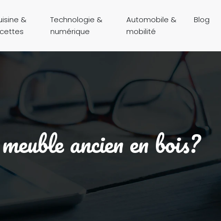
isine &
Technologie &
Automobile &
Blog
ecettes
numérique
mobilité
meuble ancien en bois?