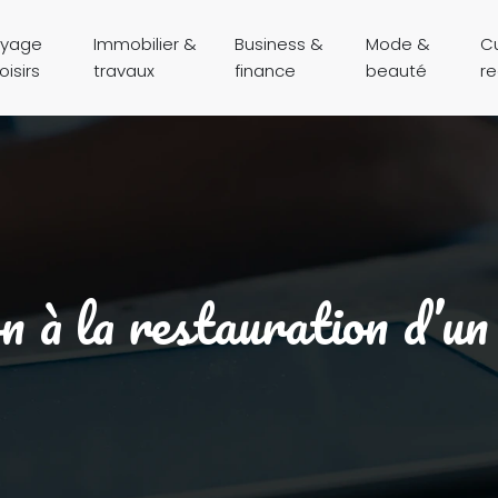
yage
Immobilier &
Business &
Mode &
Cu
oisirs
travaux
finance
beauté
r
à la restauration d’un 