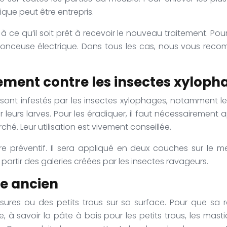
ue peut être entrepris.
e qu’il soit prêt à recevoir le nouveau traitement. Pour c
ponceuse électrique. Dans tous les cas, nous vous reco
itement contre les insectes xyloph
ont infestés par les insectes xylophages, notamment les te
leurs larves. Pour les éradiquer, il faut nécessairement 
hé. Leur utilisation est vivement conseillée.
titre préventif. Il sera appliqué en deux couches sur l
à partir des galeries créées par les insectes ravageurs.
le ancien
res ou des petits trous sur sa surface. Pour que sa res
re, à savoir la pâte à bois pour les petits trous, les ma