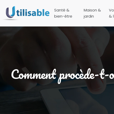
Santé &
Maison &
Vo
bien-être
jardin
& l
Comment procède-t-on 