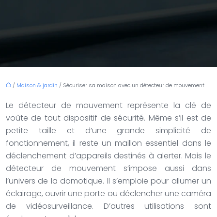
/
Maison & jardin
/ Sécuriser sa maison avec un détecteur de mouvement
Le détecteur de mouvement représente la clé de
voûte de tout dispositif de sécurité. Même s’il est de
petite taille et d’une grande simplicité de
fonctionnement, il reste un maillon essentiel dans le
déclenchement d’appareils destinés à alerter. Mais le
détecteur de mouvement s’impose aussi dans
l’univers de la domotique. Il s’em
ploie pour allumer un
éclairage, ouvrir une porte ou déclencher une caméra
de vidéosurveillance. D’autres utilisations sont