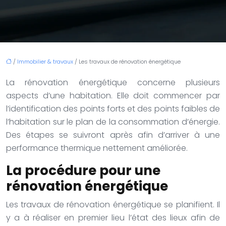
/
Immobilier & travaux
/ Les travaux de rénovation énergétique
La rénovation énergétique concerne plusieurs
aspects d’une habitation. Elle doit commencer par
l’identification des points forts et des points faibles de
l’habitation sur le plan de la consommation d’énergie.
Des étapes se suivront après afin d’arriver à une
performance thermique nettement améliorée.
La procédure pour une
rénovation énergétique
Les travaux de rénovation énergétique se planifient. Il
y a à réaliser en premier lieu l’état des lieux afin de