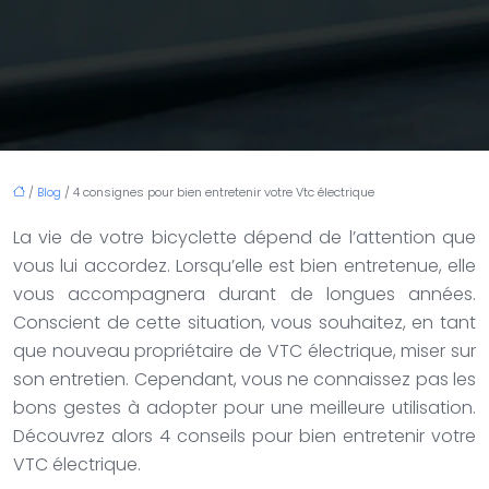
/
Blog
/ 4 consignes pour bien entretenir votre Vtc électrique
La vie de votre bicyclette dépend de l’attention que
vous lui accordez. Lorsqu’elle est bien entretenue, elle
vous accompagnera durant de longues années.
Conscient de cette situation, vous souhaitez, en tant
que nouveau propriétaire de VTC électrique, miser sur
son entretien. Cependant, vous ne connaissez pas les
bons gestes à adopter pour une meilleure utilisation.
Découvrez alors 4 conseils pour bien entretenir votre
VTC électrique.