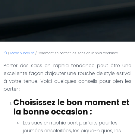
/
Mode & beauté
/ Comment se portent les sacs en raphia tendance
Porter des sacs en raphia tendance peut être une
excellente façon d’ajouter une touche de style estival
à votre tenue. Voici quelques conseils pour bien les
porter :
Choisissez le bon moment et
la bonne occasion :
Les sacs en raphia sont parfaits pour les
journées ensoleillées, les pique-niques, les