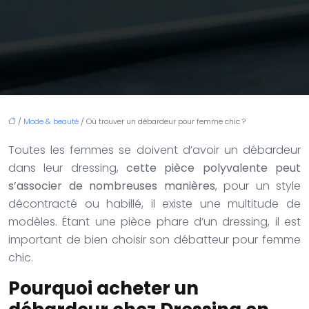
/
Mode & beauté
/ Où trouver un débardeur pour femme chic ?
Toutes les femmes se doivent d’avoir un débardeur
dans leur dressing,
cette pièce polyvalente peut
s’associer de nombreuses manières
, pour un style
décontracté ou habillé, il existe une multitude de
modèles. Étant une pièce phare d’un dressing, il est
important de bien choisir son débatteur pour femme
chic.
Pourquoi acheter un