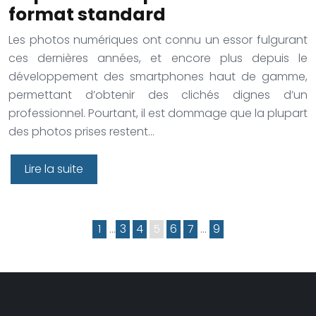
format standard
Les photos numériques ont connu un essor fulgurant
ces dernières années, et encore plus depuis le
développement des smartphones haut de gamme,
permettant d’obtenir des clichés dignes d’un
professionnel. Pourtant, il est dommage que la plupart
des photos prises restent…
Lire la suite
1
…
3
4
5
6
7
…
9