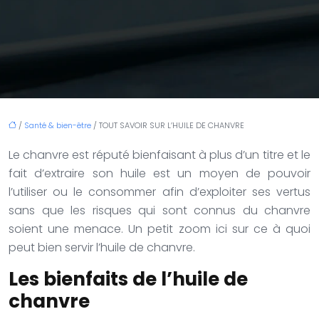
/
Santé & bien-être
/ TOUT SAVOIR SUR L’HUILE DE CHANVRE
Le chanvre est réputé bienfaisant à plus d’un titre et le
fait d’extraire son huile est un moyen de pouvoir
l’utiliser ou le consommer afin d’exploiter ses vertus
sans que les risques qui sont connus du chanvre
soient une menace. Un petit zoom ici sur ce à quoi
peut bien servir l’huile de chanvre.
Les bienfaits de l’huile de
chanvre