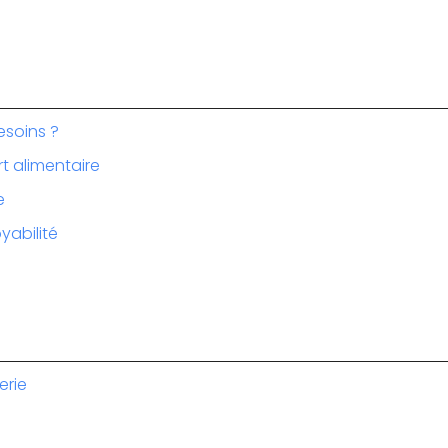
esoins ?
rt alimentaire
e
yabilité
erie