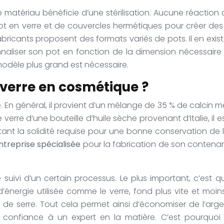
matériau bénéficie d’une stérilisation. Aucune réaction c
 pot en verre et de couvercles hermétiques pour créer de
abricants proposent des formats variés de pots. Il en exist
sonnaliser son pot en fonction de la dimension nécessaire 
modèle plus grand est nécessaire.
 verre en cosmétique ?
. En général, il provient d’un mélange de 35 % de calcin m
e verre d’une bouteille d’huile sèche provenant d’Italie, i
nt la solidité requise pour une bonne conservation de l’h
ntreprise spécialisée
pour la fabrication de son contenant
 suivi d’un certain processus. Le plus important, c’est qu
ns d’énergie utilisée comme le verre, fond plus vite et 
de serre. Tout cela permet ainsi d’économiser de l’argen
e confiance à un expert en la matière. C’est pourquoi