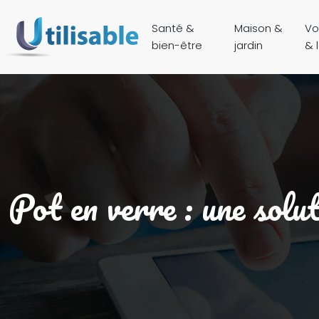
Santé &
Maison &
Vo
bien-être
jardin
& l
Pot en verre : une solut