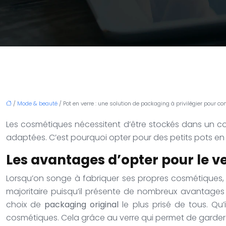
/
Mode & beauté
/ Pot en verre : une solution de packaging à privilégier pour c
Les cosmétiques nécessitent d’être stockés dans un co
adaptées. C’est pourquoi opter pour des petits pots en v
Les avantages d’opter pour le v
Lorsqu’on songe à fabriquer ses propres cosmétiques
majoritaire puisqu’il présente de nombreux avantages 
choix de
packaging original
le plus prisé de tous. Qu’
cosmétiques. Cela grâce au verre qui permet de garder 