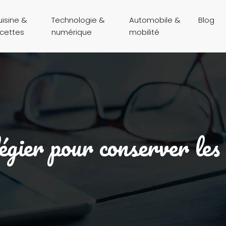
isine &
Technologie &
Automobile &
Blog
ecettes
numérique
mobilité
légier pour conserver les