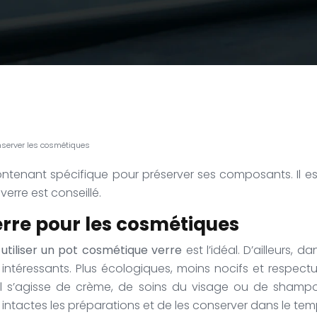
onserver les cosmétiques
ntenant spécifique pour préserver ses composants. Il es
erre est conseillé.
erre pour les cosmétiques
,
utiliser un pot cosmétique verre
est l’idéal. D’ailleurs,
intéressants. Plus écologiques, moins nocifs et respec
il s’agisse de crème, de soins du visage ou de shampoin
intactes les préparations et de les conserver dans le tem