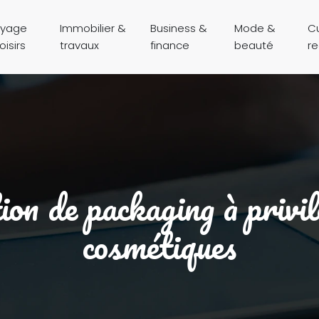
yage
Immobilier &
Business &
Mode &
Cu
oisirs
travaux
finance
beauté
r
ion de packaging à privi
cosmétiques