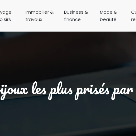
yage
Immobilier &
Business &
Mode &
Cu
oisirs
travaux
finance
beauté
r
ijoux les plus prisés pa