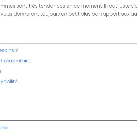
ommes sont très tendances en ce moment. Il faut juste s’ori
s vous donneront toujours un petit plus par rapport aux au
esoins ?
rt alimentaire
e
yabilité
erie