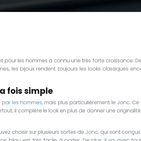
 pour les hommes a connu une très forte croissance. Des b
s, les bijoux rendent toujours les looks classiques en
la fois simple
és par les hommes
, mais plus particulièrement le Jonc. Ce 
rtout, il complète le look en plus de donner une originali
ouvez choisir sur plusieurs sortes de Jonc, qui sont conç
ce bijou est très facile à porter. De plus, il va avec to