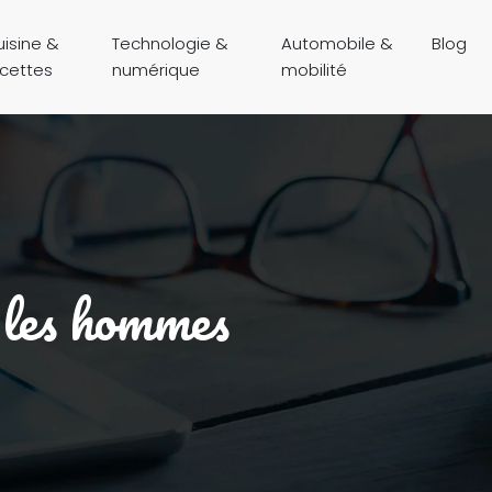
isine &
Technologie &
Automobile &
Blog
ecettes
numérique
mobilité
r les hommes