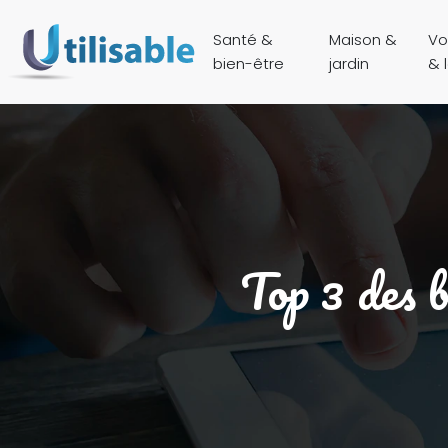
Santé &
Maison &
Vo
bien-être
jardin
& l
Top 3 des b